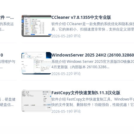
DirectX修复工具 v4.4 游戏运行库修复软件 一键修复DLL缺失报错
CCleaner v7.8.1355中文专业版
软件介绍 CCleaner是一款免费的系统优化和隐私保
..
具，它的体积小、扫描速度非常快，支持自定义清理
则，增强了应...
0 评论
2026-05-28
10
WindowsServer 2025 24H2 (26100.32860
系统清理维护与
系统介绍 Windows Server 2025官方原版ISO镜像2
.
4月更新版（内部版本 26100.3286...
0 评论
2026-05-22
FastCopy文件快速复制5.11.3汉化版
工具，硬盘健
软件介绍 FastCopy文件快速复制工具。Windows
硬盘信
快的文件复制、删除软件！功能强劲，性能优越！它
于...
0 评论
2026-05-19