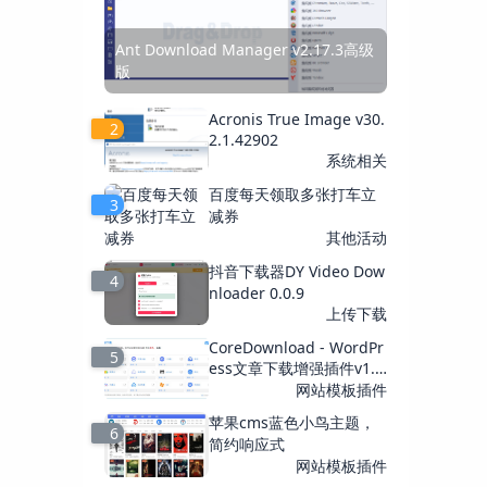
Ant Download Manager v2.17.3高级
版
Acronis True Image v30.
2
2.1.42902
系统相关
百度每天领取多张打车立
3
减券
其他活动
抖音下载器DY Video Dow
4
nloader 0.0.9
上传下载
CoreDownload - WordPr
5
ess文章下载增强插件v1.
0.6
网站模板插件
苹果cms蓝色小鸟主题，
6
简约响应式
网站模板插件