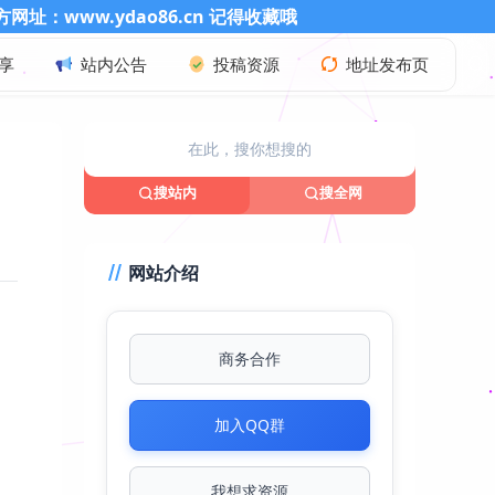
o86.cn 记得收藏哦
享
站内公告
投稿资源
地址发布页
搜站内
搜全网
网站介绍
商务合作
加入QQ群
，
我想求资源