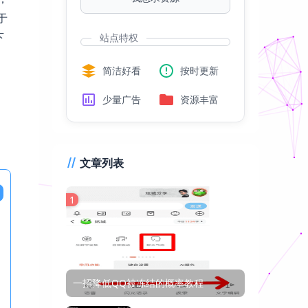
于
下
站点特权
简洁好看
按时更新
少量广告
资源丰富
文章列表
1
一招降低QQ被冻结的概率教程