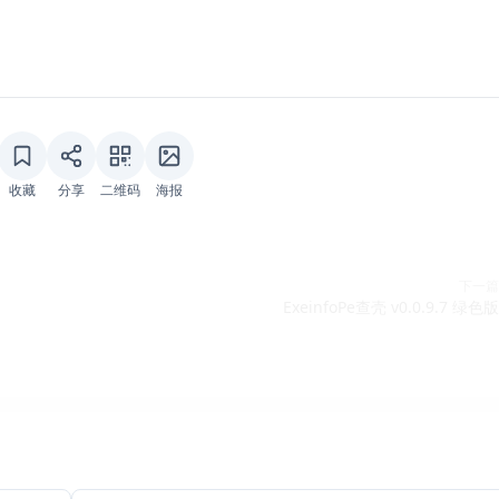
收藏
分享
二维码
海报
下一篇
ExeinfoPe查壳 v0.0.9.7 绿色版