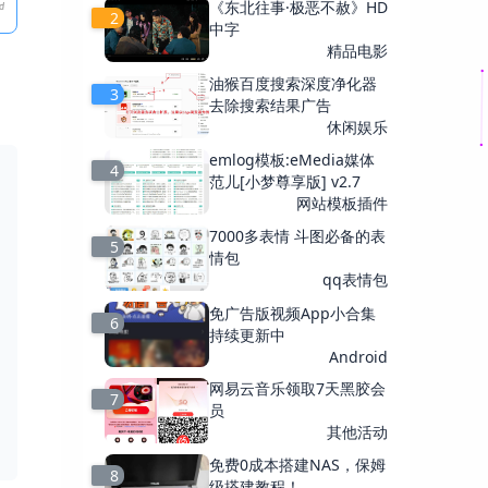
《东北往事·极恶不赦》HD
2
中字
精品电影
油猴百度搜索深度净化器
3
去除搜索结果广告
休闲娱乐
emlog模板:eMedia媒体
4
范儿[小梦尊享版] v2.7
网站模板插件
7000多表情 斗图必备的表
5
情包
qq表情包
免广告版视频App小合集
6
持续更新中
Android
网易云音乐领取7天黑胶会
7
员
其他活动
免费0成本搭建NAS，保姆
8
级搭建教程！