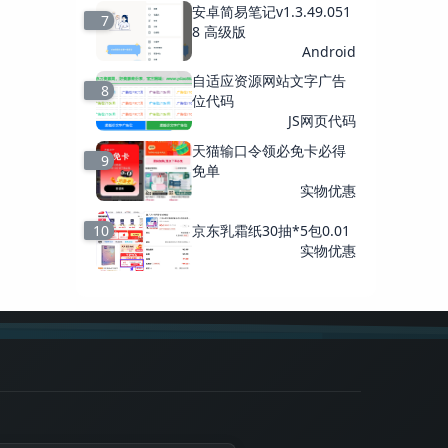
安卓简易笔记v1.3.49.051
7
8 高级版
Android
自适应资源网站文字广告
8
位代码
JS网页代码
天猫输口令领必免卡必得
9
免单
实物优惠
10
京东乳霜纸30抽*5包0.01
实物优惠