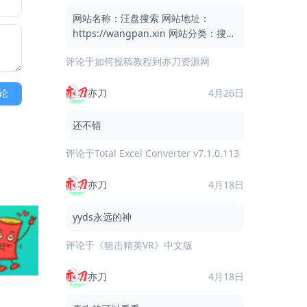
网站名称：汪盘搜索 网站地址：
https://wangpan.xin 网站分类：搜索
引擎 / 网盘搜索 / 实用工具 网站简介：
评论于
如何投稿教程到亦刀资源网
汪盘搜索是一个免费的网盘资
亦刀
4月26日
论
还不错
评论于
Total Excel Converter v7.1.0.113
亦刀
4月18日
yyds永远的神
评论于
《狙击精英VR》中文版
亦刀
4月18日