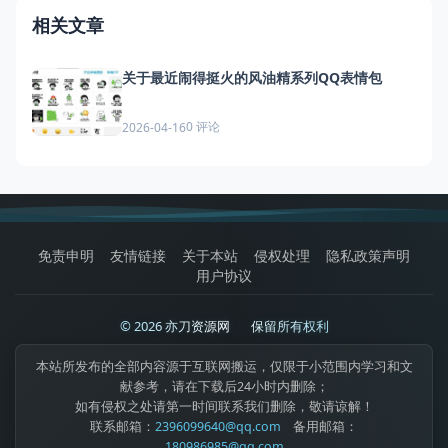
相关文章
关于最近闹得挺火的风油精系列QQ表情包
0 评论
2026-04-16
免责申明
友情链接
关于本站
侵权处理
隐私政策声明
用户协议
© 2026 亦刀资源网
|
保留所有权利
本站所发布的全部内容源于互联网搬运，仅限于小范围内学习和文
献参考，请在下载后24小时内删除；
如有侵权之处请第一时间联系我们删除，敬请谅解！
联系邮箱：
2396099640@qq.com
备用邮箱：
180986985@qq.com