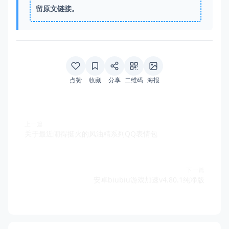
留原文链接。
点赞
收藏
分享
二维码
海报
上一篇
关于最近闹得挺火的风油精系列QQ表情包
下一篇
安卓biubiu游戏加速v4.80.1纯净版