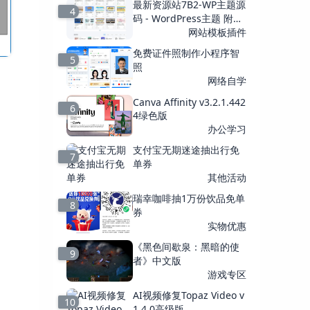
最新资源站7B2-WP主题源
4
码 - WordPress主题 附教
程
网站模板插件
免费证件照制作小程序智
5
照
网络自学
Canva Affinity v3.2.1.442
6
4绿色版
办公学习
支付宝无期迷途抽出行免
7
单券
其他活动
瑞幸咖啡抽1万份饮品免单
8
券
实物优惠
《黑色间歇泉：黑暗的使
9
者》中文版
游戏专区
AI视频修复Topaz Video v
10
1.4.0高级版