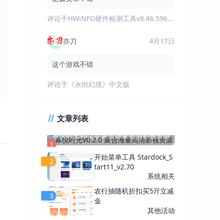
评论于
HWiNFO硬件检测工具v8.46.5960绿色版
亦刀
4月17日
这个游戏不错
评论于
《永恒幻境》中文版
文章列表
幕悦时光V0.2.0 聚合海量高清影视资源
1
开始菜单工具 Stardock_S
2
tart11_v2.70
系统相关
农行抽随机折扣买5亓立减
3
金
其他活动