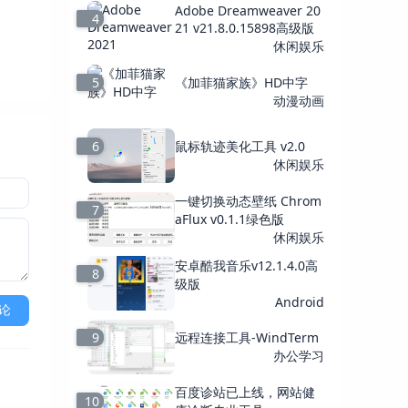
Adobe Dreamweaver 20
4
21 v21.8.0.15898高级版
休闲娱乐
5
《加菲猫家族》HD中字
动漫动画
6
鼠标轨迹美化工具 v2.0
休闲娱乐
一键切换动态壁纸 Chrom
7
aFlux v0.1.1绿色版
休闲娱乐
安卓酷我音乐v12.1.4.0高
8
级版
Android
论
9
远程连接工具-WindTerm
办公学习
百度诊站已上线，网站健
10