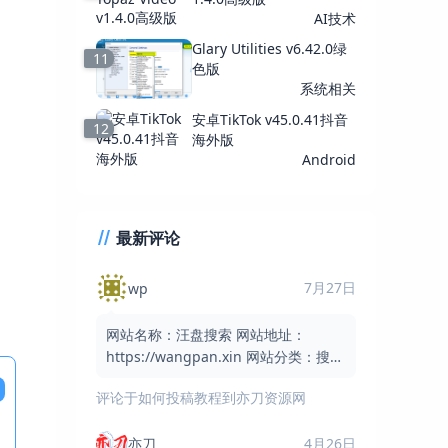
AI技术
Glary Utilities v6.42.0绿
11
色版
系统相关
安卓TikTok v45.0.41抖音
12
海外版
Android
最新评论
7月27日
wp
网站名称：汪盘搜索 网站地址：
https://wangpan.xin 网站分类：搜索
引擎 / 网盘搜索 / 实用工具 网站简介：
评论于
如何投稿教程到亦刀资源网
汪盘搜索是一个免费的网盘资
亦刀
4月26日