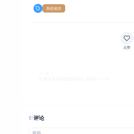
系统相关
点赞
上一篇
PC微信多开&防撤回插件 适用4.1.9.55
评论