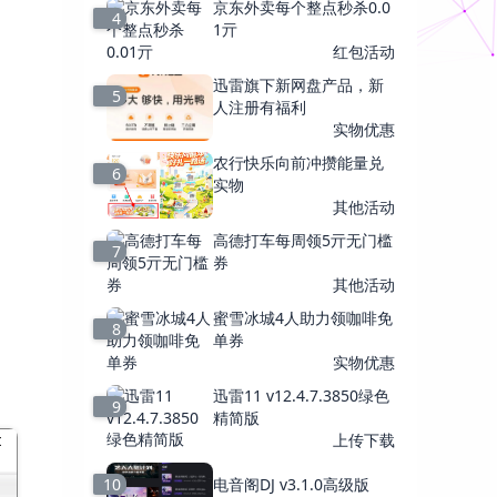
京东外卖每个整点秒杀0.0
4
1亓
红包活动
迅雷旗下新网盘产品，新
5
人注册有福利
实物优惠
农行快乐向前冲攒能量兑
6
实物
其他活动
高德打车每周领5亓无门槛
7
券
其他活动
蜜雪冰城4人助力领咖啡免
8
单券
实物优惠
迅雷11 v12.4.7.3850绿色
9
精简版
上传下载
10
电音阁DJ v3.1.0高级版