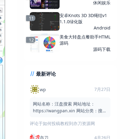
休闲娱乐
安卓Knots 3D 3D绳结v1
11
1.1.0绿化版
Android
美食大转盘点餐助手HTML
12
源码
源码下载
最新评论
7月27日
wp
网站名称：汪盘搜索 网站地址：
https://wangpan.xin 网站分类：搜索
引擎 / 网盘搜索 / 实用工具 网站简介：
评论于
如何投稿教程到亦刀资源网
汪盘搜索是一个免费的网盘资
亦刀
4月26日