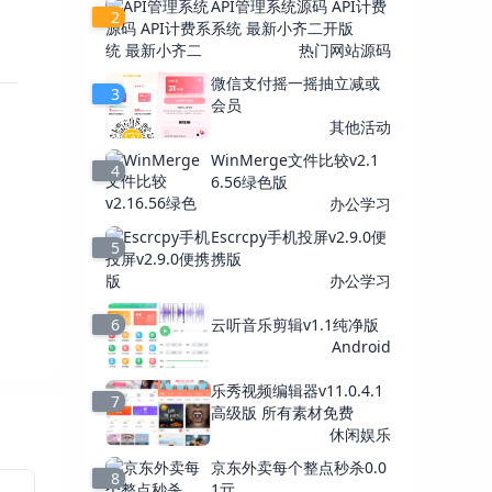
API管理系统源码 API计费
2
系统 最新小齐二开版
热门网站源码
微信支付摇一摇抽立减或
3
会员
其他活动
WinMerge文件比较v2.1
4
6.56绿色版
办公学习
Escrcpy手机投屏v2.9.0便
5
携版
办公学习
6
云听音乐剪辑v1.1纯净版
Android
乐秀视频编辑器v11.0.4.1
7
高级版 所有素材免费
休闲娱乐
京东外卖每个整点秒杀0.0
8
1亓