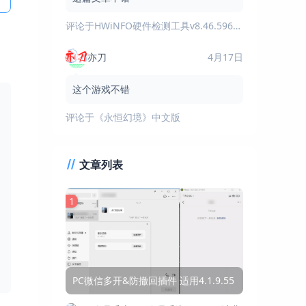
评论于
HWiNFO硬件检测工具v8.46.5960绿色版
亦刀
4月17日
这个游戏不错
评论于
《永恒幻境》中文版
文章列表
1
PC微信多开&防撤回插件 适用4.1.9.55