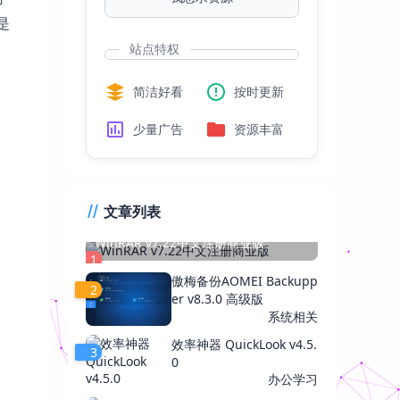
是
站点特权
简洁好看
按时更新
少量广告
资源丰富
文章列表
WinRAR v7.22中文注册商业版
1
傲梅备份AOMEI Backupp
2
er v8.3.0 高级版
系统相关
效率神器 QuickLook v4.5.
3
0
办公学习