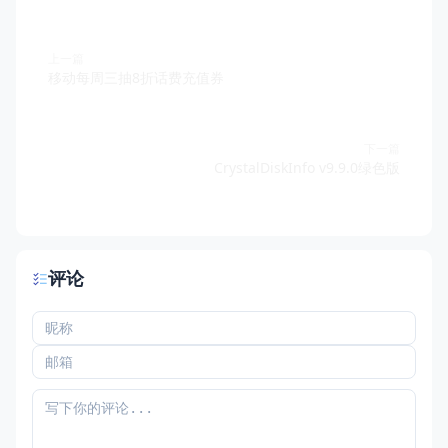
上一篇
移动每周三抽8折话费充值券
下一篇
CrystalDiskInfo v9.9.0绿色版
评论