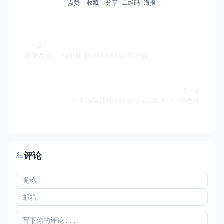
点赞
收藏
分享
二维码
海报
上一篇
小修Win11 v26H1 28000.1836轻度精简
下一篇
文本编辑器Notepad3 v7.26.417.1绿色版
评论