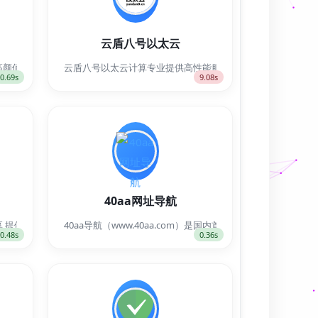
云盾八号以太云
的垂直内容平台，专注于实用资源分享、技术教程拆解与效率工具测评，致力于成为
值的个人博客系统，采用PHP+JavaScript开发，原生支持多分站功能，
云盾八号以太云计算专业提供高性能服务器租用与托管服务。主营香
0.69s
9.08s
40aa网址导航
到网络安全防护的一站式技术解决方案，做您IDC道路上最坚实的后盾。
顶级装备！包含变态版、公益服、无限内购、折扣服等多种福利版本，涵盖传奇、魔幻
供最新活动线报,技术教程,活动线报,话费流量,免费撸实物,褥羊毛 ,QQ技术,优
40aa导航（www.40aa.com）是国内首屈一指的技术
0.48s
0.36s