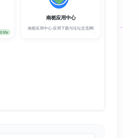
南栀应用中心
南栀应用中心-应用下载与论坛交流网站
0.93s
-
装机、研究AI、画图探索。
剧等剧集与影片。支持在线播放、无广告秒加载、中文字幕齐全，体验流畅不