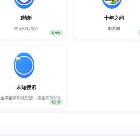
I蜻蜓
十年之约
实用工具、设计素材与学习教程，安全便捷，免费下载。
暂无网站简介
朋友圈
0.99s
未知搜索
‘看’视频，当一个被动的观众。但有一小撮人，他们不满足于只做一个看客。他们动手
索全网最新影视资源，覆盖高清动漫、热门电影、热播电视剧、综艺、美剧、韩
0.13s