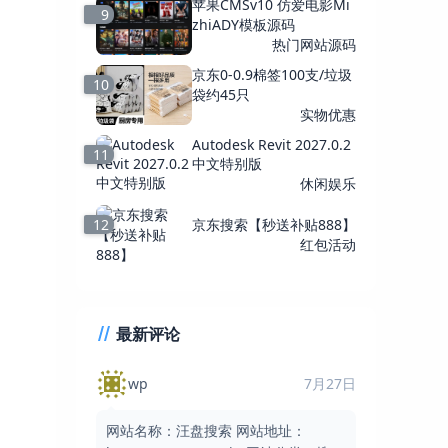
苹果CMSv10 仿爱电影Mi
9
zhiADY模板源码
热门网站源码
京东0-0.9棉签100支/垃圾
10
袋约45只
实物优惠
Autodesk Revit 2027.0.2
11
中文特别版
休闲娱乐
12
京东搜索【秒送补贴888】
红包活动
最新评论
7月27日
wp
网站名称：汪盘搜索 网站地址：