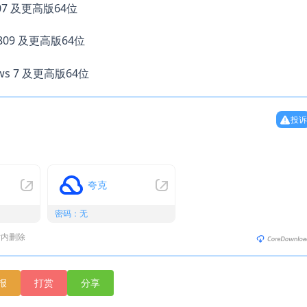
607 及更高版64位
1809 及更高版64位
ows 7 及更高版64位
投诉
夸克
密码：无
时内删除
报
打赏
分享