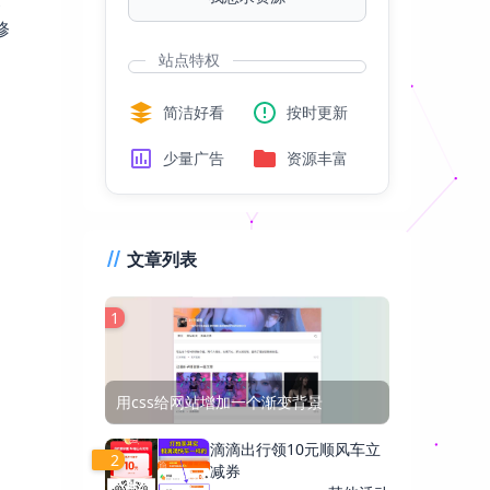
修
站点特权
简洁好看
按时更新
少量广告
资源丰富
文章列表
1
用css给网站增加一个渐变背景
滴滴出行领10元顺风车立
2
减券