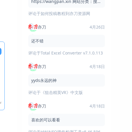
https://wangpan.xin 网站分类：搜索
引擎 / 网盘搜索 / 实用工具 网站简介：
评论于
如何投稿教程到亦刀资源网
汪盘搜索是一个免费的网盘资
亦刀
4月26日
还不错
评论于
Total Excel Converter v7.1.0.113
亦刀
4月18日
yyds永远的神
评论于
《狙击精英VR》中文版
亦刀
4月18日
喜欢的可以看看
评论于
HWiNFO硬件检测工具v8.46.5960绿色版