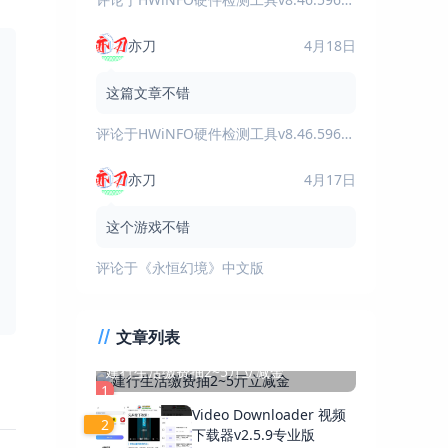
亦刀
4月18日
这篇文章不错
评论于
HWiNFO硬件检测工具v8.46.5960绿色版
亦刀
4月17日
这个游戏不错
评论于
《永恒幻境》中文版
文章列表
建行生活缴费抽2~5亓立减金
1
Video Downloader 视频
2
下载器v2.5.9专业版