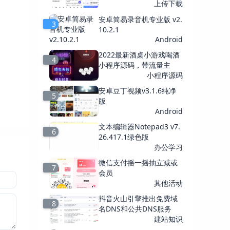
上传下载
安卓简易录音机专业版 v2.
3
10.2.1
Android
2022最新酒桌小游戏喝酒
4
小程序源码，带流量主
小程序源码
安卓豆丁视频v3.1.6纯净
5
版
Android
文本编辑器Notepad3 v7.
6
26.417.1绿色版
办公学习
微信支付摇一摇抽立减或
7
会员
其他活动
抖音火山引擎推出免费域
8
名DNS和公共DNS服务
建站知识