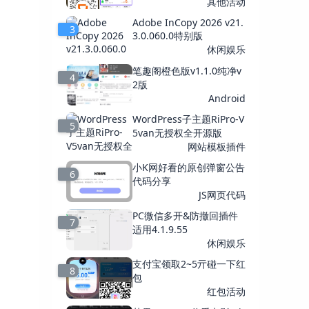
其他活动
Adobe InCopy 2026 v21.
3
3.0.060.0特别版
休闲娱乐
笔趣阁橙色版v1.1.0纯净v
4
2版
Android
WordPress子主题RiPro-V
5
5van无授权全开源版
网站模板插件
小K网好看的原创弹窗公告
6
代码分享
JS网页代码
PC微信多开&防撤回插件
7
适用4.1.9.55
休闲娱乐
支付宝领取2~5亓碰一下红
8
包
红包活动