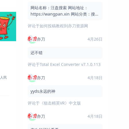
网站名称：汪盘搜索 网站地址：
https://wangpan.xin 网站分类：搜索
引擎 / 网盘搜索 / 实用工具 网站简介：
评论于
如何投稿教程到亦刀资源网
汪盘搜索是一个免费的网盘资
亦刀
4月26日
还不错
评论于
Total Excel Converter v7.1.0.113
亦刀
4月18日
yyds永远的神
评论于
《狙击精英VR》中文版
亦刀
4月18日