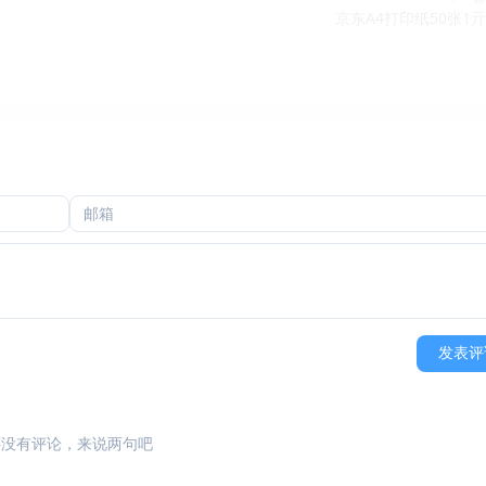
京东A4打印纸50张1亓
发表评
还没有评论，来说两句吧