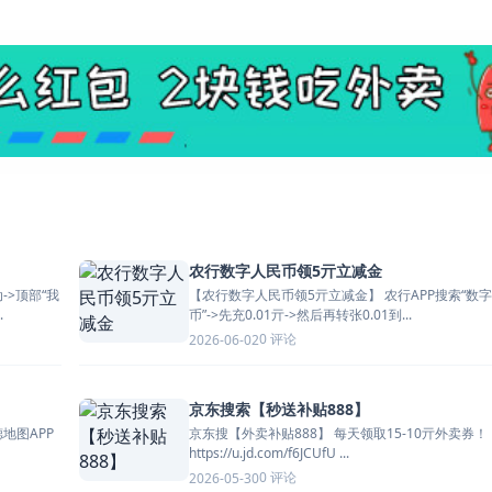
农行数字人民币领5亓立减金
【农行数字人民币领5亓立减金】 农行APP搜索“数字人民
.
币”->先充0.01亓->然后再转张0.01到...
0 评论
2026-06-02
京东搜索【秒送补贴888】
京东搜【外卖补贴888】 每天领取15-10亓外卖券！
https://u.jd.com/f6JCUfU ...
0 评论
2026-05-30