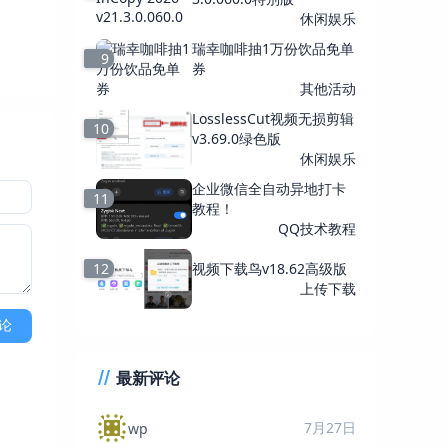
休闲娱乐
瑞幸咖啡抽1万份饮品免单
9
券
其他活动
LosslessCut视频无损剪辑
10
v3.69.0绿色版
休闲娱乐
企业微信全自动异地打卡
11
教程！
QQ技术教程
12
视频下载鸟v18.62高级版
上传下载
论
最新评论
7月27日
wp