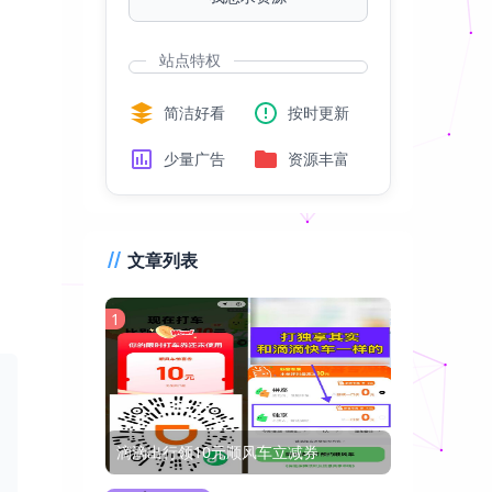
站点特权
简洁好看
按时更新
少量广告
资源丰富
文章列表
1
滴滴出行领10元顺风车立减券