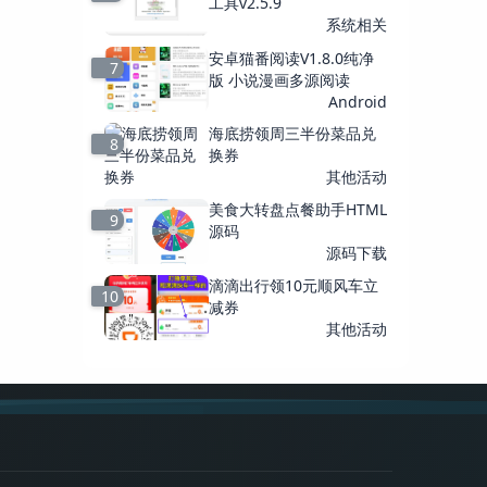
工具v2.5.9
系统相关
安卓猫番阅读V1.8.0纯净
7
版 小说漫画多源阅读
Android
海底捞领周三半份菜品兑
8
换券
其他活动
美食大转盘点餐助手HTML
9
源码
源码下载
滴滴出行领10元顺风车立
10
减券
其他活动