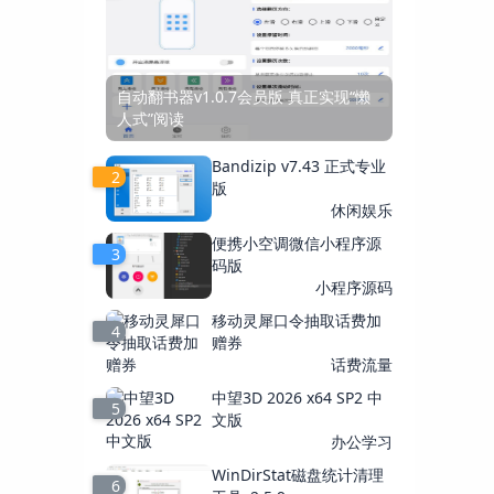
自动翻书器v1.0.7会员版 真正实现“懒
人式”阅读
Bandizip v7.43 正式专业
2
版
休闲娱乐
便携小空调微信小程序源
3
码版
小程序源码
移动灵犀口令抽取话费加
4
赠券
话费流量
中望3D 2026 x64 SP2 中
5
文版
办公学习
WinDirStat磁盘统计清理
6