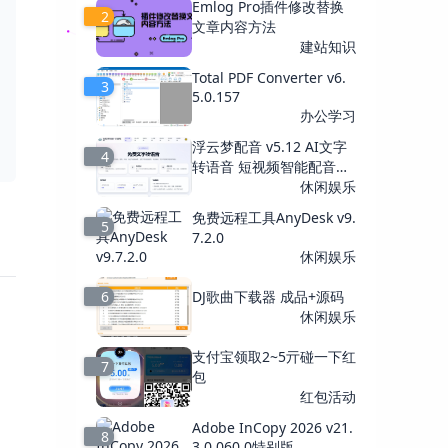
Emlog Pro插件修改替换
2
文章内容方法
建站知识
Total PDF Converter v6.
3
5.0.157
办公学习
浮云梦配音 v5.12 AI文字
4
转语音 短视频智能配音工
具
休闲娱乐
免费远程工具AnyDesk v9.
5
7.2.0
休闲娱乐
6
DJ歌曲下载器 成品+源码
休闲娱乐
支付宝领取2~5亓碰一下红
7
包
红包活动
Adobe InCopy 2026 v21.
8
3.0.060.0特别版