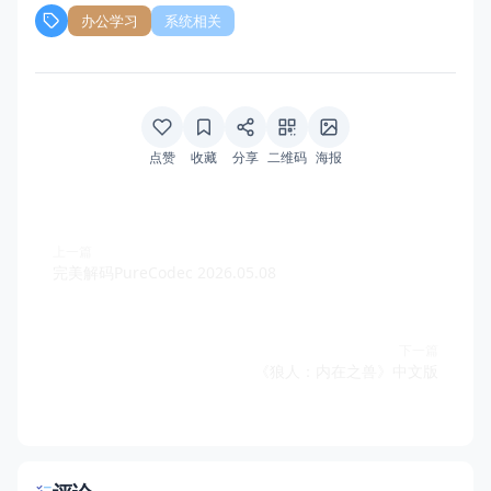
办公学习
系统相关
点赞
收藏
分享
二维码
海报
上一篇
完美解码PureCodec 2026.05.08
下一篇
《狼人：内在之兽》中文版