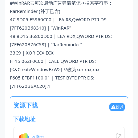
#WinRAR去每次启动广告弹窗笔记->搜索字符串：
RarReminder (补丁已含)
4C:8D05 F5960C00 | LEA R8,QWORD PTR DS:
[7FF620B68310] | “WinRAR”
48:8D15 36800D00 | LEA RDX,QWORD PTR DS:
[7FF620B76C58] | “RarReminder”
33C9 | XOR ECX,ECX
FF15 062F0C00 | CALL QWORD PTR DS:
[<&CreateWindowExW>] //改为xor rax,rax
F605 EFBF1100 01 | TEST BYTE PTR DS:
[7FF620BBAC20],1
资源下载
投诉
下载地址
蓝奏云