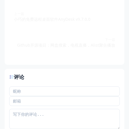
上一篇
小巧的免费远程桌面软件AnyDesk v9.7.0.0
下一篇
Github开源项目：网盘搜索，电视直播，Alist聚合播放
评论