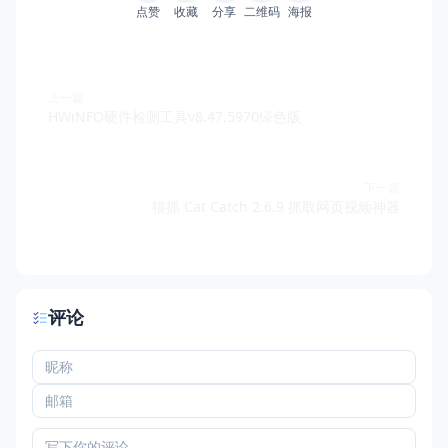
点赞
收藏
分享
二维码
海报
上一篇
HWiNFO硬件检测工具v8.47.5970绿色版
下一篇
猫抓 Cat Catch 2.6.9 抓取网页视频神器
评论