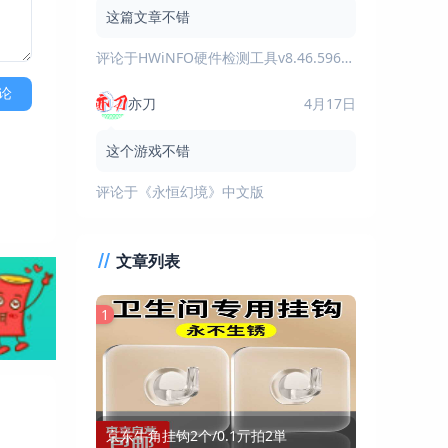
这篇文章不错
评论于
HWiNFO硬件检测工具v8.46.5960绿色版
论
亦刀
4月17日
这个游戏不错
评论于
《永恒幻境》中文版
文章列表
1
京东牛角挂钩2个/0.1亓拍2単