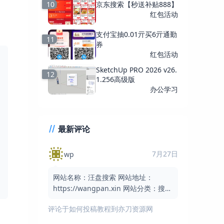
10
京东搜索【秒送补贴888】
红包活动
支付宝抽0.01亓买6亓通勤
11
券
红包活动
SketchUp PRO 2026 v26.
12
1.256高级版
办公学习
最新评论
7月27日
wp
网站名称：汪盘搜索 网站地址：
https://wangpan.xin 网站分类：搜索
引擎 / 网盘搜索 / 实用工具 网站简介：
评论于
如何投稿教程到亦刀资源网
汪盘搜索是一个免费的网盘资