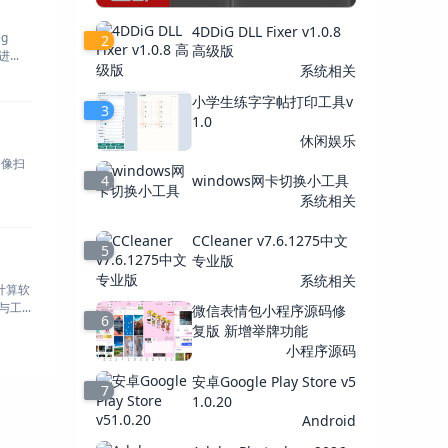
4DDiG DLL Fixer v1.0.8
g
2
高级版
..
系统相关
小学生练字字帖打印工具v
3
1.0
休闲娱乐
图像扫
4
windows网卡切换小工具
系统相关
CCleaner v7.6.1275中文
5
专业版
系统相关
计算软
工...
微信表情包小程序源码修
6
复版 新增举牌功能
小程序源码
安卓Google Play Store v5
7
1.0.20
Android