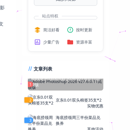
影
站点特权
文
简洁好看
按时更新
少量广告
资源丰富
文章列表
Adobe Photoshop 2026 v27.6.0.11高
1
级版
2
京东0.01双头棉签35支*2
实物优惠
海底捞领周三半份菜品兑
3
换券
其他活动