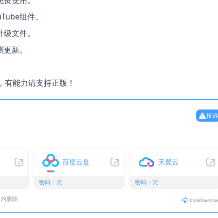
uTube组件。
升级文件。
测更新。
，有能力请支持正版！
投诉
百度云盘
天翼云
密码：无
密码：无
时内删除