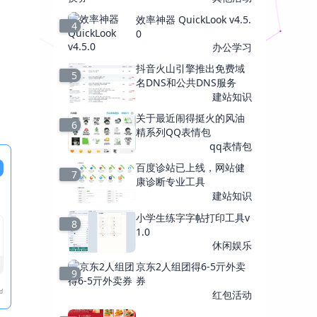
效率神器 QuickLook v4.5.
4
0
办公学习
抖音火山引擎推出免费域
5
名DNS和公共DNS服务
建站知识
关于最近闹得挺火的风油
6
精系列QQ表情包
qq表情包
百度诊站已上线，网站健
7
康诊断专业工具
建站知识
小学生练字字帖打印工具v
8
1.0
休闲娱乐
京东2人组团得6-5亓外卖
9
券
红包活动