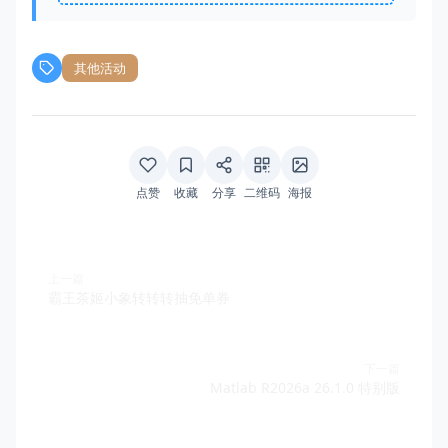
其他活动
点赞
收藏
分享
二维码
海报
上一篇
霸王茶姬小象转转转抽免单券
下一篇
Matlab R2026a 26.1.0 特别版