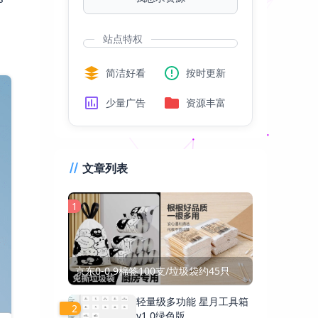
站点特权
简洁好看
按时更新
少量广告
资源丰富
文章列表
1
京东0-0.9棉签100支/垃圾袋约45只
轻量级多功能 星月工具箱
2
v1.0绿色版