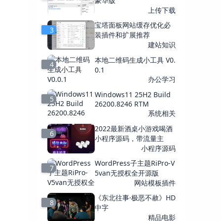
豪华版
上传下载
宝塔面板网站缓存优化必
3
装插件和扩展推荐
建站知识
本地二维码生成小工具 V0.
4
0.1
办公学习
Windows11 25H2 Build
5
26200.8246 RTM
系统相关
2022最新酒桌小游戏喝酒
6
小程序源码，带流量主
小程序源码
WordPress子主题RiPro-V
7
5van无授权全开源版
网站模板插件
《东北往事·极恶不赦》HD
8
中字
精品电影