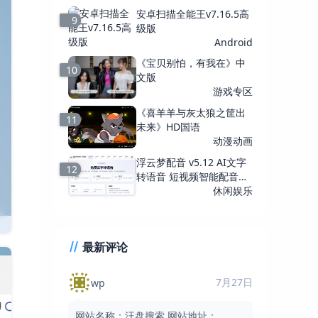
安卓扫描全能王v7.16.5高
9
级版
Android
《宝贝别怕，有我在》中
10
文版
游戏专区
《喜羊羊与灰太狼之筐出
11
未来》HD国语
动漫动画
浮云梦配音 v5.12 AI文字
12
转语音 短视频智能配音工
具
休闲娱乐
最新评论
7月27日
wp
网站名称：汪盘搜索 网站地址：