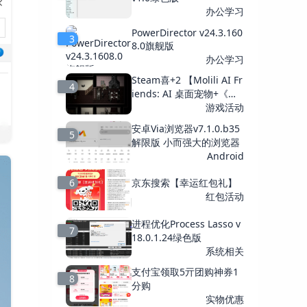
办公学习
PowerDirector v24.3.160
3
8.0旗舰版
办公学习
Steam喜+2 【Molili AI Fr
4
iends: AI 桌面宠物+《栖
霞日记》】
游戏活动
安卓Via浏览器v7.1.0.b35
5
解限版 小而强大的浏览器
Android
6
京东搜索【幸运红包礼】
红包活动
进程优化Process Lasso v
7
18.0.1.24绿色版
系统相关
支付宝领取5亓团购神券1
8
分购
实物优惠