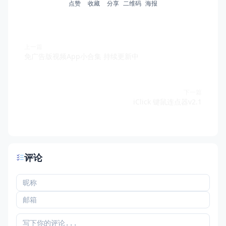
点赞
收藏
分享
二维码
海报
上一篇
免广告版视频App小合集 持续更新中
下一篇
iClick 键鼠连点器v2.1
评论