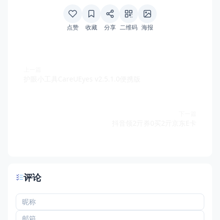
点赞
收藏
分享
二维码
海报
上一篇
护眼小工具CareUEyes v2.5.1.0便携版
下一篇
抖音领2亓券0买2亓京东E卡
评论