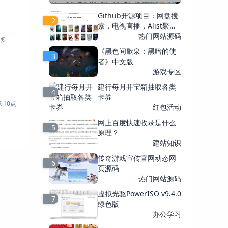
Github开源项目：网盘搜
2
索，电视直播，Alist聚合
播放
热门网站源码
《黑色间歇泉：黑暗的使
3
者》中文版
游戏专区
建行每月开宝箱抽取各类
4
卡券
红包活动
网上百度快速收录是什么
5
原理？
建站知识
传奇游戏宣传官网动态网
6
页源码
热门网站源码
虚拟光驱PowerISO v9.4.0
7
绿色版
办公学习