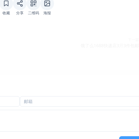
收藏
分享
二维码
海报
下一篇
饿了么1688快递店3亓3件包邮