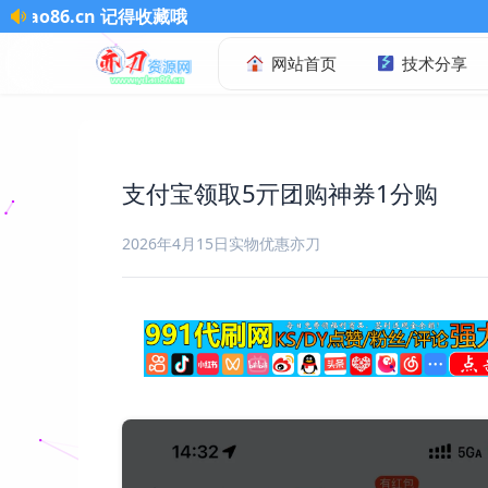
藏哦
网站首页
技术分享
支付宝领取5亓团购神券1分购
2026年4月15日
实物优惠
亦刀