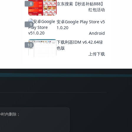
8
京东搜索【秒送补贴888】
红包活动
安卓Google Play Store v5
9
1.0.20
Android
下载利器IDM v6.42.64绿
10
色版
上传下载
小时内删除；