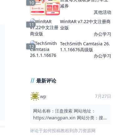
10
减券
其他活动
WinRAR v7.22中文注册商
11
业版
办公学习
TechSmith Camtasia 26.
12
1.1.16676高级版
办公学习
最新评论
7月27日
wp
网站名称：汪盘搜索 网站地址：
https://wangpan.xin 网站分类：搜索
引擎 / 网盘搜索 / 实用工具 网站简介：
评论于
如何投稿教程到亦刀资源网
汪盘搜索是一个免费的网盘资