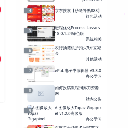
4
京东搜索【秒送补贴888】
红包活动
进程优化Process Lasso v
5
18.0.1.24绿色版
系统相关
农行抽随机折扣买5亓立减
6
金
其他活动
7
ePub电子书编辑器 V3.3.0
办公学习
如何投稿教程到亦刀资源
8
网
站内公告
Ai图像放大Topaz Gigapix
9
el v1.2.0高级版
办公学习
百度每天领取多张打车立