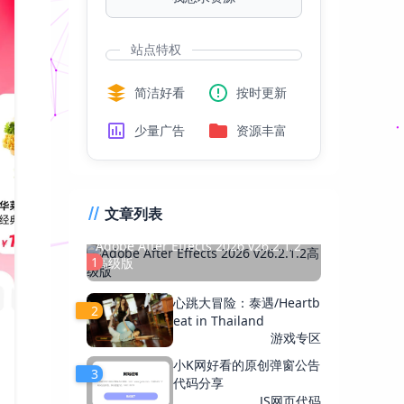
站点特权
简洁好看
按时更新
少量广告
资源丰富
文章列表
Adobe After Effects 2026 v26.2.1.2
1
高级版
心跳大冒险：泰遇/Heartb
2
eat in Thailand
游戏专区
小K网好看的原创弹窗公告
3
代码分享
JS网页代码