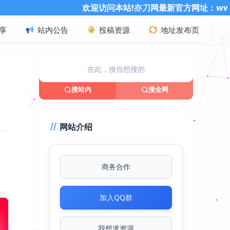
欢迎访问本站!亦刀网最新官方网址：www.ydao86.cn 记得
享
站内公告
投稿资源
地址发布页
搜站内
搜全网
网站介绍
商务合作
加入QQ群
我想求资源