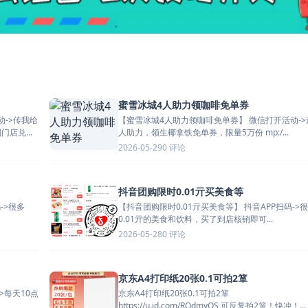
蜜雪冰城4人助力领咖啡免单券
【蜜雪冰城4人助力领咖啡免单券】 微信打开活动->邀请4
店兑...
人助力，领生椰拿铁免单券，限量5万份 mp:/...
0 评论
2026-05-29
抖音团购限时0.01亓买美食等
【抖音团购限时0.01亓买美食等】 抖音APP扫码->很多
0.01亓的美食和饮料，买了到店核销即可...
0 评论
2026-05-28
京东A4打印纸20张0.1可拍2箪
京东A4打印纸20张0.1可拍2箪
https://u.jd.com/ROdmyQS 可反复拍2箪！快冲！...