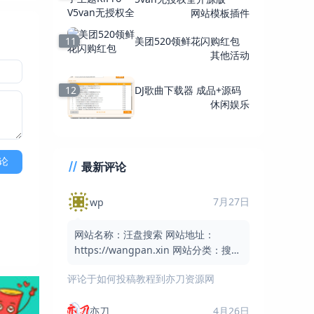
网站模板插件
11
美团520领鲜花闪购红包
其他活动
12
DJ歌曲下载器 成品+源码
休闲娱乐
论
最新评论
7月27日
wp
网站名称：汪盘搜索 网站地址：
https://wangpan.xin 网站分类：搜索
引擎 / 网盘搜索 / 实用工具 网站简介：
评论于
如何投稿教程到亦刀资源网
汪盘搜索是一个免费的网盘资
亦刀
4月26日