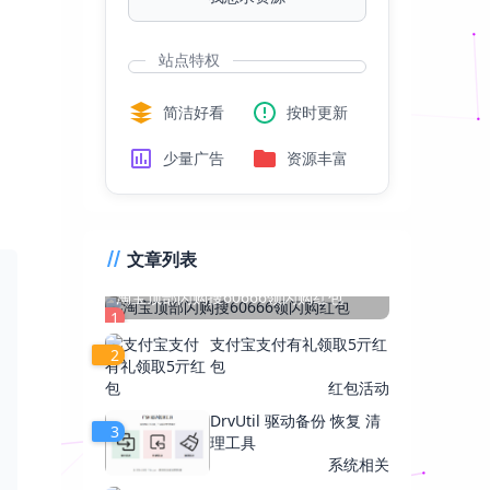
站点特权
简洁好看
按时更新
少量广告
资源丰富
文章列表
淘宝顶部闪购搜60666领闪购红包
1
支付宝支付有礼领取5亓红
2
包
红包活动
DrvUtil 驱动备份 恢复 清
3
理工具
系统相关