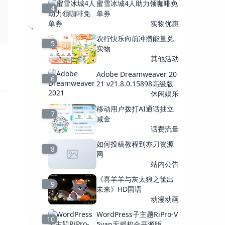
蜜雪冰城4人助力领咖啡免
4
单券
实物优惠
农行快乐向前冲攒能量兑
5
实物
其他活动
Adobe Dreamweaver 20
6
21 v21.8.0.15898高级版
休闲娱乐
移动用户拨打AI通话抽立
7
减金
话费流量
如何投稿教程到亦刀资源
8
网
站内公告
《喜羊羊与灰太狼之筐出
9
未来》HD国语
动漫动画
WordPress子主题RiPro-V
10
5van无授权全开源版