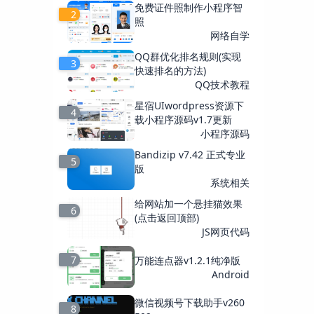
免费证件照制作小程序智
2
照
网络自学
QQ群优化排名规则(实现
3
快速排名的方法)
QQ技术教程
星宿UIwordpress资源下
4
载小程序源码v1.7更新
小程序源码
Bandizip v7.42 正式专业
5
版
系统相关
给网站加一个悬挂猫效果
6
(点击返回顶部)
JS网页代码
7
万能连点器v1.2.1纯净版
Android
微信视频号下载助手v260
8