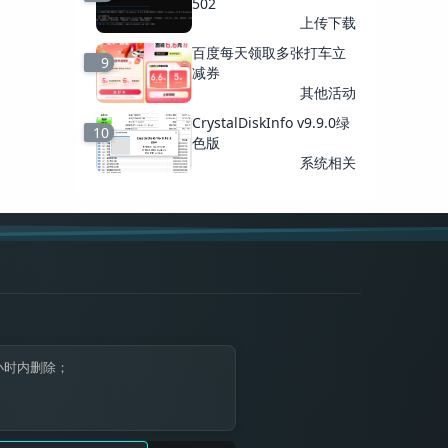
502
上传下载
百度每天领取多张打车立
9
减券
其他活动
CrystalDiskInfo v9.9.0绿
10
色版
系统相关
小时内删除；