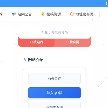
欢迎访问本站!亦刀网最
享
站内公告
投稿资源
地址发布页
搜站内
搜全网
网站介绍
商务合作
加入QQ群
我想求资源