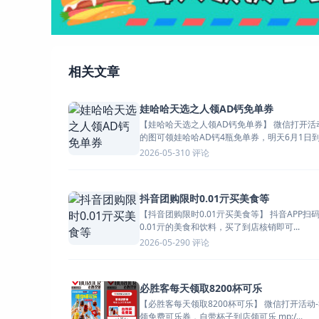
相关文章
娃哈哈天选之人领AD钙免单券
【娃哈哈天选之人领AD钙免单券】 微信打开活动->传我给
的图可领娃哈哈AD钙4瓶免单券，明天6月1日到门
0 评论
2026-05-31
抖音团购限时0.01亓买美食等
【抖音团购限时0.01亓买美食等】 抖音APP扫码->很多
0.01亓的美食和饮料，买了到店核销即可...
0 评论
2026-05-29
必胜客每天领取8200杯可乐
【必胜客每天领取8200杯可乐】 微信打开活动->每天10点
领免费可乐券，自带杯子到店领可乐 mp:/...