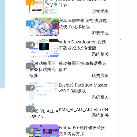
2
啡券
实物优惠
安卓玉响未来 深野协调魔
3
法使 汉化移植版
游戏专区
Video Downloader 视频
4
下载器v2.5.9专业版
系统相关
移动每周三抽88折话费充
5
值券
话费流量
EaseUS Partition Master
6
v20.2.0高级版
系统相关
7
KMS_VL_ALL_AIO v55 CN
系统相关
Emlog Pro插件修改替换
8
文章内容方法