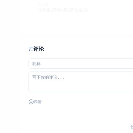
上一篇
抖音领2亓券0买2亓京东E卡
评论
表情