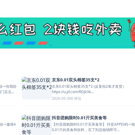
京东0.01双头棉签35支*2
京东0.01双头棉签35支*2 (反复拍2単才发货）
店兑...
https://u.jd.com/RDjlcNi...
0 评论
2026-05-30
抖音团购限时0.01亓买美食等
【抖音团购限时0.01亓买美食等】 抖音APP扫码->很多
0.01亓的美食和饮料，买了到店核销即可...