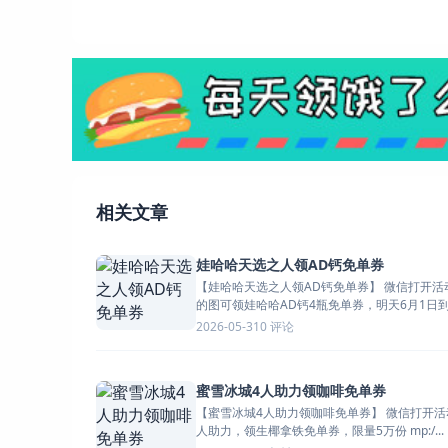
相关文章
娃哈哈天选之人领AD钙免单券
【娃哈哈天选之人领AD钙免单券】 微信打开活动->传我给
的图可领娃哈哈AD钙4瓶免单券，明天6月1日到门
0 评论
2026-05-31
蜜雪冰城4人助力领咖啡免单券
【蜜雪冰城4人助力领咖啡免单券】 微信打开活动->邀请4
人助力，领生椰拿铁免单券，限量5万份 mp:/...