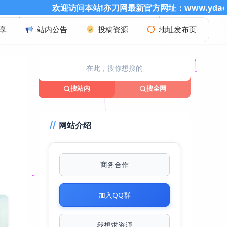
访问本站!亦刀网最新官方网址：www.ydao86.cn 记得收藏哦
享
站内公告
投稿资源
地址发布页
搜站内
搜全网
网站介绍
商务合作
加入QQ群
我想求资源