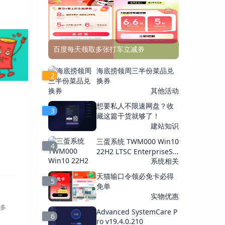
百度每天领取多张打车立减券
海底捞领周三半份菜品兑
2
换券
其他活动
想要私人不限速网盘？收
3
藏这篇干货就够了！
建站知识
三蛋系统 TWM000 Win10
4
22H2 LTSC EnterpriseS 1
9045.7184
系统相关
天猫输口令领必免卡必得
5
免单
实物优惠
Advanced SystemCare P
6
ro v19.4.0.210