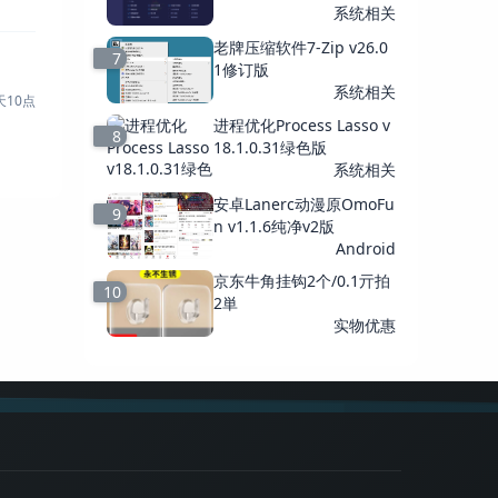
系统相关
老牌压缩软件7-Zip v26.0
7
1修订版
系统相关
进程优化Process Lasso v
8
18.1.0.31绿色版
系统相关
安卓Lanerc动漫原OmoFu
9
n v1.1.6纯净v2版
Android
京东牛角挂钩2个/0.1亓拍
10
2単
实物优惠