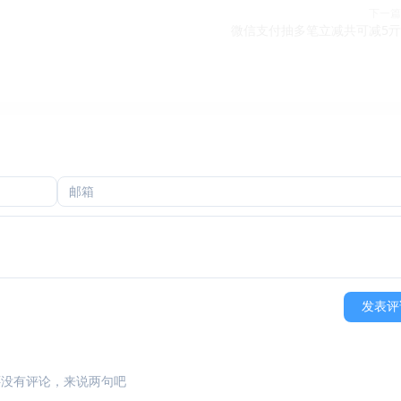
下一篇
微信支付抽多笔立减共可减5亓
发表评
还没有评论，来说两句吧