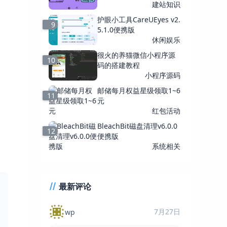
建站知识
护眼小工具CareUEyes v2.
9
5.1.0便携版
休闲娱乐
很火的养猫微信小程序源
10
码的搭建教程
小程序源码
邮储每月权益星级领取1~6
11
元
红包活动
BleachBit磁盘清理v6.0.0
12
便携版
系统相关
最新评论
7月27日
wp