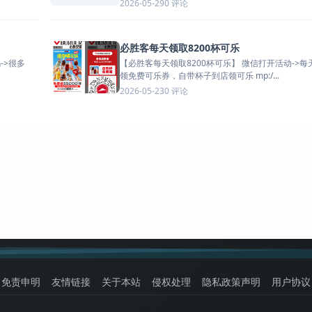
0 评论
2026-05-29
必胜客每天领取8200杯可乐
【必胜客每天领取8200杯可乐】 微信打开活动->每天10点
领免费可乐券，自带杯子到店领可乐 mp:/...
0 评论
2026-05-23
免责申明
友情链接
关于本站
侵权处理
隐私政策声明
用户协议